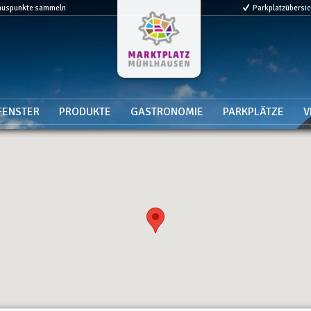
nuspunkte sammeln
Parkplatzübersi
FENSTER
PRODUKTE
GASTRONOMIE
PARKPLÄTZE
V