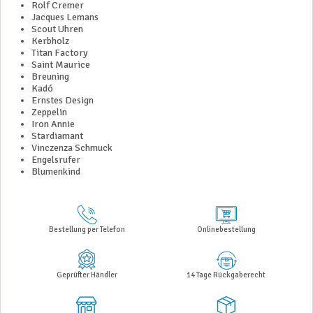
Rolf Cremer
Jacques Lemans
Scout Uhren
Kerbholz
Titan Factory
Saint Maurice
Breuning
Kadó
Ernstes Design
Zeppelin
Iron Annie
Stardiamant
Vinczenza Schmuck
Engelsrufer
Blumenkind
Bestellung per Telefon
Onlinebestellung
Geprüfter Händler
14 Tage Rückgaberecht