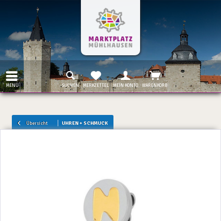
MENÜ
SUCHEN
MERKZETTEL
MEIN KONTO
WARENKORB
Übersicht
UHREN + SCHMUCK