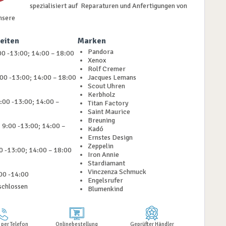
spezialisiert auf Reparaturen und Anfertigungen von
nsere
eiten
Marken
Pandora
0 -13:00; 14:00 – 18:00
Xenox
Rolf Cremer
:00 -13:00; 14:00 – 18:00
Jacques Lemans
Scout Uhren
Kerbholz
:00 -13:00; 14:00 –
Titan Factory
Saint Maurice
Breuning
 9:00 -13:00; 14:00 –
Kadó
Ernstes Design
Zeppelin
00 -13:00; 14:00 – 18:00
Iron Annie
Stardiamant
Vinczenza Schmuck
00 -14:00
Engelsrufer
schlossen
Blumenkind
 per Telefon
Onlinebestellung
Geprüfter Händler