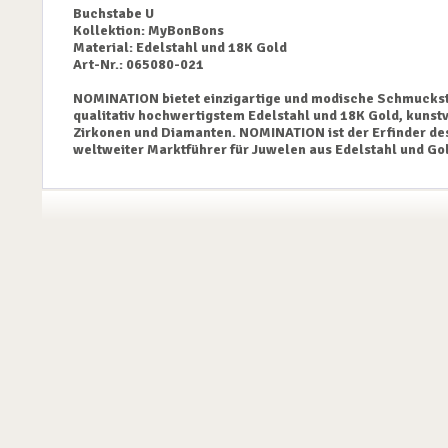
Buchstabe U
Kollektion: MyBonBons
Material: Edelstahl und 18K Gold
Art-Nr.: 065080-021
NOMINATION bietet einzigartige und modische Schmuckstück
qualitativ hochwertigstem Edelstahl und 18K Gold, kunstv
Zirkonen und Diamanten. NOMINATION ist der Erfinder d
weltweiter Marktführer für Juwelen aus Edelstahl und Gol