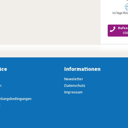
14 Tage Rü
Rufen 
036
ice
Informationen
Newsletter
n
Datenschutz
Impressum
hlungsbedingungen
t