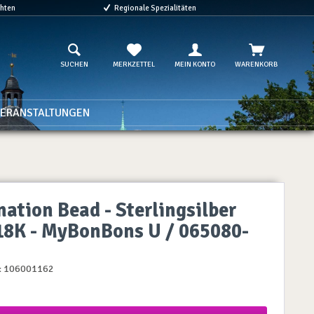
chten
Regionale Spezialitäten
SUCHEN
MERKZETTEL
MEIN KONTO
WARENKORB
ERANSTALTUNGEN
ation Bead - Sterlingsilber
18K - MyBonBons U / 065080-
:
106001162