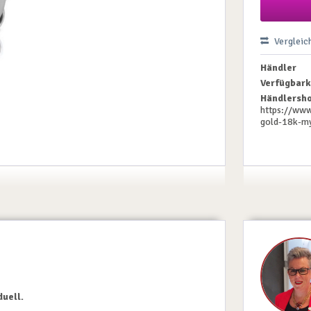
Vergleic
Händler
Verfügbark
Händlersho
https://www
gold-18k-m
duell.