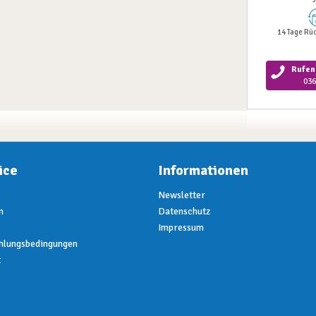
14 Tage Rü
Rufen 
036
ice
Informationen
Newsletter
n
Datenschutz
Impressum
hlungsbedingungen
t