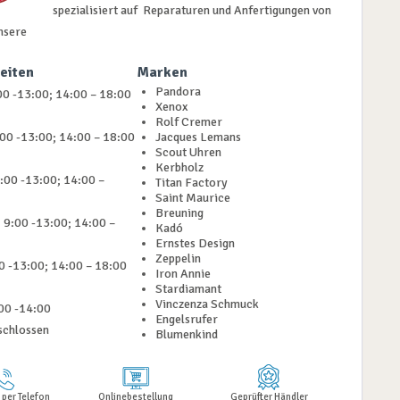
spezialisiert auf Reparaturen und Anfertigungen von
nsere
eiten
Marken
Pandora
0 -13:00; 14:00 – 18:00
Xenox
Rolf Cremer
:00 -13:00; 14:00 – 18:00
Jacques Lemans
Scout Uhren
Kerbholz
:00 -13:00; 14:00 –
Titan Factory
Saint Maurice
Breuning
 9:00 -13:00; 14:00 –
Kadó
Ernstes Design
Zeppelin
00 -13:00; 14:00 – 18:00
Iron Annie
Stardiamant
Vinczenza Schmuck
00 -14:00
Engelsrufer
schlossen
Blumenkind
 per Telefon
Onlinebestellung
Geprüfter Händler