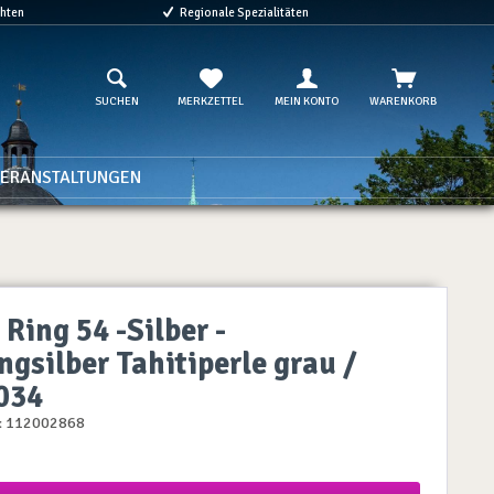
chten
Regionale Spezialitäten
SUCHEN
MERKZETTEL
MEIN KONTO
WARENKORB
ERANSTALTUNGEN
Ring 54 -Silber -
ngsilber Tahitiperle grau /
034
:
112002868