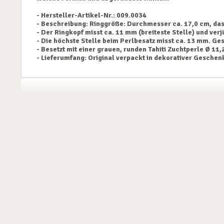
- Hersteller-Artikel-Nr.: 009.0034
- Beschreibung: Ringgröße: Durchmesser ca. 17,0 cm, das
- Der Ringkopf misst ca. 11 mm (breiteste Stelle) und verj
- Die höchste Stelle beim Perlbesatz misst ca. 13 mm. Ge
- Besetzt mit einer grauen, runden Tahiti Zuchtperle Ø 11
- Lieferumfang: Original verpackt in dekorativer Geschen