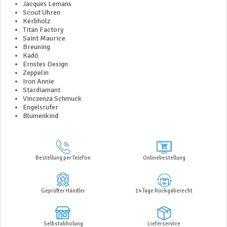
Jacques Lemans
Scout Uhren
Kerbholz
Titan Factory
Saint Maurice
Breuning
Kadó
Ernstes Design
Zeppelin
Iron Annie
Stardiamant
Vinczenza Schmuck
Engelsrufer
Blumenkind
Bestellung per Telefon
Onlinebestellung
Geprüfter Händler
14 Tage Rückgaberecht
Selbstabholung
Lieferservice