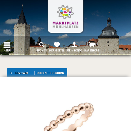
MENÜ
SUCHEN
MERKZETTEL
MEIN KONTO
WARENKORB
Übersicht
UHREN + SCHMUCK