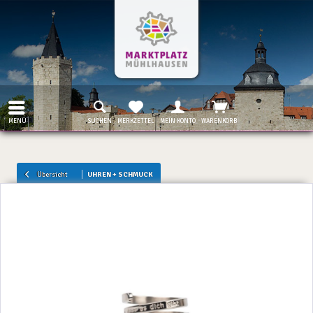
MENÜ
SUCHEN
MERKZETTEL
MEIN KONTO
WARENKORB
Übersicht
UHREN + SCHMUCK