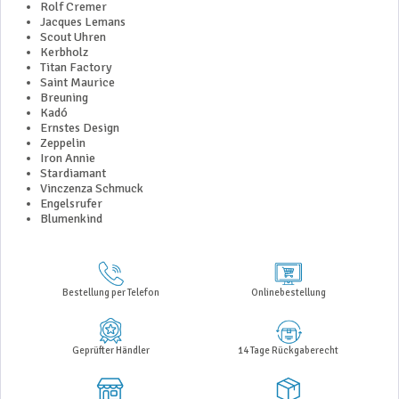
Rolf Cremer
Jacques Lemans
Scout Uhren
Kerbholz
Titan Factory
Saint Maurice
Breuning
Kadó
Ernstes Design
Zeppelin
Iron Annie
Stardiamant
Vinczenza Schmuck
Engelsrufer
Blumenkind
Bestellung per Telefon
Onlinebestellung
Geprüfter Händler
14 Tage Rückgaberecht