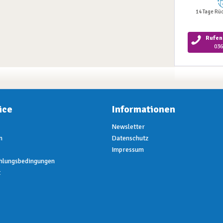
14 Tage Rü
Rufen 
036
ice
Informationen
Newsletter
n
Datenschutz
Impressum
hlungsbedingungen
t