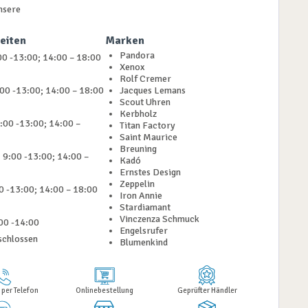
nsere
eiten
Marken
Pandora
0 -13:00; 14:00 – 18:00
Xenox
Rolf Cremer
:00 -13:00; 14:00 – 18:00
Jacques Lemans
Scout Uhren
Kerbholz
:00 -13:00; 14:00 –
Titan Factory
Saint Maurice
Breuning
 9:00 -13:00; 14:00 –
Kadó
Ernstes Design
Zeppelin
00 -13:00; 14:00 – 18:00
Iron Annie
Stardiamant
Vinczenza Schmuck
00 -14:00
Engelsrufer
schlossen
Blumenkind
 per Telefon
Onlinebestellung
Geprüfter Händler