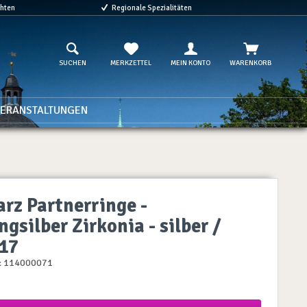
chten
Regionale Spezialitäten
SUCHEN
MERKZETTEL
MEIN KONTO
WARENKORB
ERANSTALTUNGEN
rz Partnerringe -
ngsilber Zirkonia - silber /
17
:
114000071