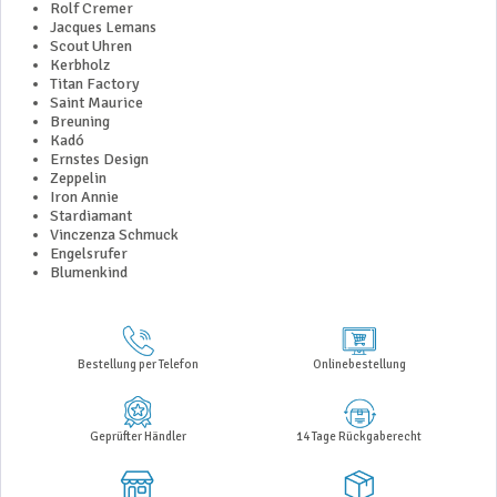
Rolf Cremer
Jacques Lemans
Scout Uhren
Kerbholz
Titan Factory
Saint Maurice
Breuning
Kadó
Ernstes Design
Zeppelin
Iron Annie
Stardiamant
Vinczenza Schmuck
Engelsrufer
Blumenkind
Bestellung per Telefon
Onlinebestellung
Geprüfter Händler
14 Tage Rückgaberecht