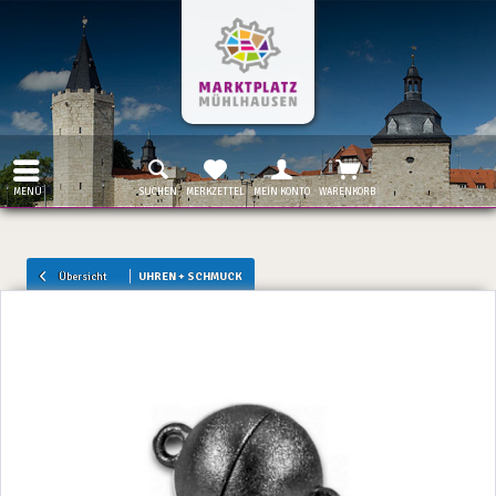
MENÜ
SUCHEN
MERKZETTEL
MEIN KONTO
WARENKORB
Übersicht
UHREN + SCHMUCK