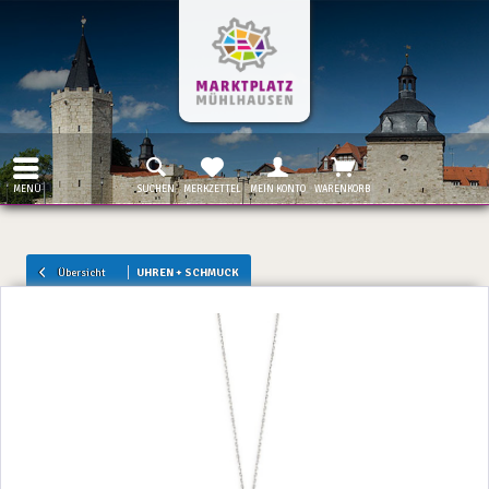
MENÜ
SUCHEN
MERKZETTEL
MEIN KONTO
WARENKORB
Übersicht
UHREN + SCHMUCK