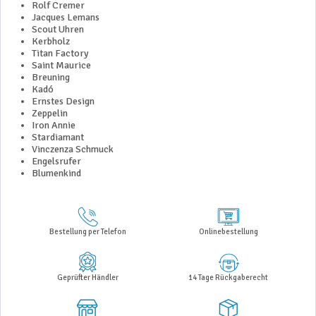
Rolf Cremer
Jacques Lemans
Scout Uhren
Kerbholz
Titan Factory
Saint Maurice
Breuning
Kadó
Ernstes Design
Zeppelin
Iron Annie
Stardiamant
Vinczenza Schmuck
Engelsrufer
Blumenkind
Bestellung per Telefon
Onlinebestellung
Geprüfter Händler
14 Tage Rückgaberecht