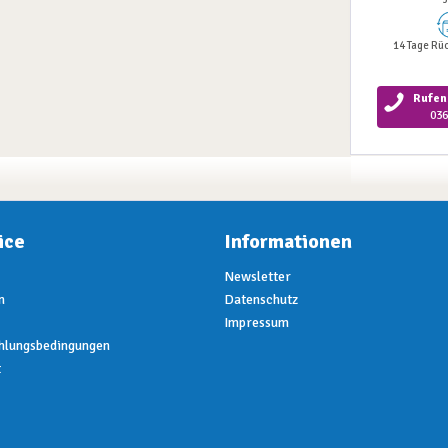
14 Tage Rü
Rufen 
036
ice
Informationen
Newsletter
n
Datenschutz
Impressum
hlungsbedingungen
t