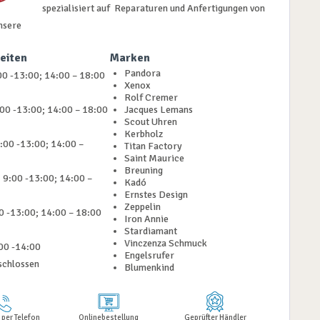
spezialisiert auf Reparaturen und Anfertigungen von
nsere
eiten
Marken
Pandora
0 -13:00; 14:00 – 18:00
Xenox
Rolf Cremer
:00 -13:00; 14:00 – 18:00
Jacques Lemans
Scout Uhren
Kerbholz
:00 -13:00; 14:00 –
Titan Factory
Saint Maurice
Breuning
 9:00 -13:00; 14:00 –
Kadó
Ernstes Design
Zeppelin
00 -13:00; 14:00 – 18:00
Iron Annie
Stardiamant
Vinczenza Schmuck
00 -14:00
Engelsrufer
schlossen
Blumenkind
 per Telefon
Onlinebestellung
Geprüfter Händler