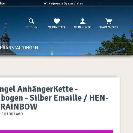
chten
Regionale Spezialitäten
SUCHEN
MERKZETTEL
MEIN KONTO
WARENKORB
ERANSTALTUNGEN
ngel AnhängerKette -
bogen - Silber Emaille / HEN-
-RAINBOW
:
201001460