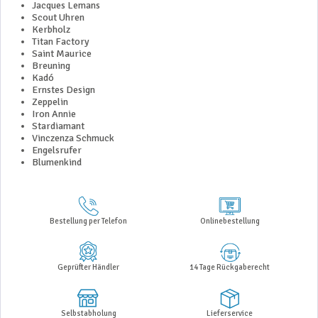
Jacques Lemans
Scout Uhren
Kerbholz
Titan Factory
Saint Maurice
Breuning
Kadó
Ernstes Design
Zeppelin
Iron Annie
Stardiamant
Vinczenza Schmuck
Engelsrufer
Blumenkind
Bestellung per Telefon
Onlinebestellung
Geprüfter Händler
14 Tage Rückgaberecht
Selbstabholung
Lieferservice