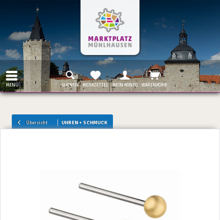
MENÜ
SUCHEN
MERKZETTEL
MEIN KONTO
WARENKORB
Übersicht
UHREN + SCHMUCK