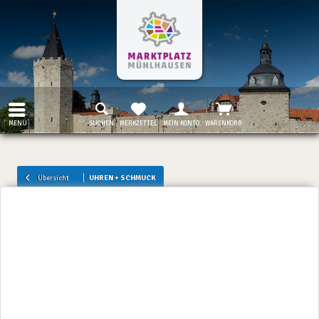
MENÜ
SUCHEN
MERKZETTEL
MEIN KONTO
WARENKORB
Übersicht
UHREN + SCHMUCK