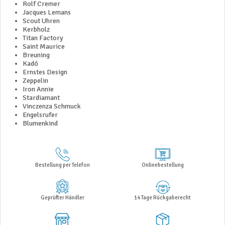
Rolf Cremer
Jacques Lemans
Scout Uhren
Kerbholz
Titan Factory
Saint Maurice
Breuning
Kadó
Ernstes Design
Zeppelin
Iron Annie
Stardiamant
Vinczenza Schmuck
Engelsrufer
Blumenkind
Bestellung per Telefon
Onlinebestellung
Geprüfter Händler
14 Tage Rückgaberecht