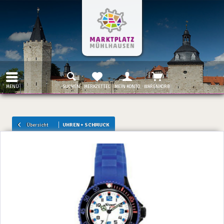
MENÜ
SUCHEN
MERKZETTEL
MEIN KONTO
WARENKORB
Übersicht
UHREN + SCHMUCK