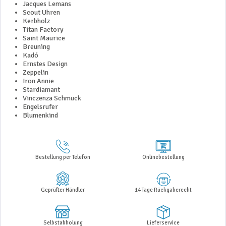
Jacques Lemans
Scout Uhren
Kerbholz
Titan Factory
Saint Maurice
Breuning
Kadó
Ernstes Design
Zeppelin
Iron Annie
Stardiamant
Vinczenza Schmuck
Engelsrufer
Blumenkind
Bestellung per Telefon
Onlinebestellung
Geprüfter Händler
14 Tage Rückgaberecht
Selbstabholung
Lieferservice