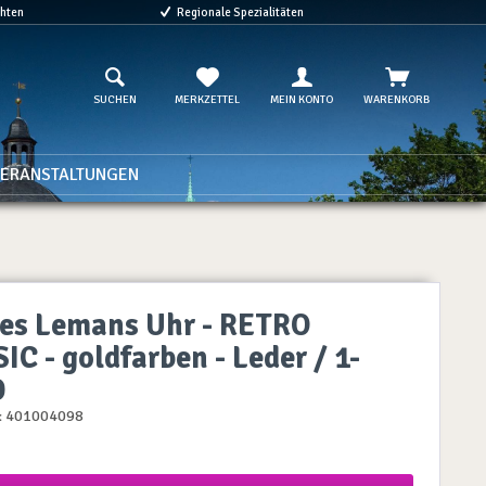
chten
Regionale Spezialitäten
SUCHEN
MERKZETTEL
MEIN KONTO
WARENKORB
ERANSTALTUNGEN
es Lemans Uhr - RETRO
IC - goldfarben - Leder / 1-
D
:
401004098