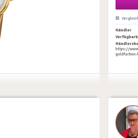
Vergleic
Händler
Verfügbark
Händlersho
https://www
goldfarben