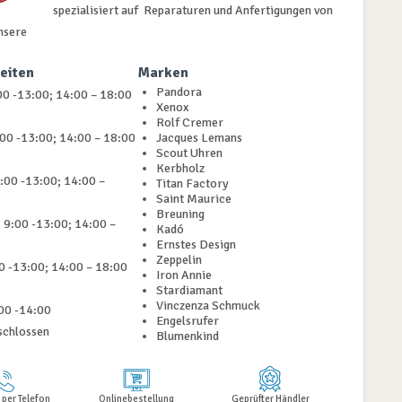
spezialisiert auf Reparaturen und Anfertigungen von
nsere
eiten
Marken
Pandora
0 -13:00; 14:00 – 18:00
Xenox
Rolf Cremer
:00 -13:00; 14:00 – 18:00
Jacques Lemans
Scout Uhren
Kerbholz
:00 -13:00; 14:00 –
Titan Factory
Saint Maurice
Breuning
 9:00 -13:00; 14:00 –
Kadó
Ernstes Design
Zeppelin
00 -13:00; 14:00 – 18:00
Iron Annie
Stardiamant
Vinczenza Schmuck
00 -14:00
Engelsrufer
schlossen
Blumenkind
 per Telefon
Onlinebestellung
Geprüfter Händler