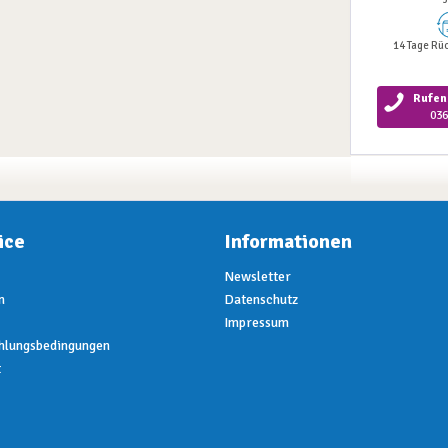
14 Tage Rü
Rufen 
036
ice
Informationen
Newsletter
n
Datenschutz
Impressum
hlungsbedingungen
t