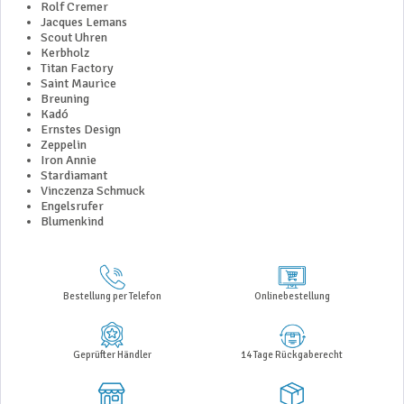
Rolf Cremer
Jacques Lemans
Scout Uhren
Kerbholz
Titan Factory
Saint Maurice
Breuning
Kadó
Ernstes Design
Zeppelin
Iron Annie
Stardiamant
Vinczenza Schmuck
Engelsrufer
Blumenkind
Bestellung per Telefon
Onlinebestellung
Geprüfter Händler
14 Tage Rückgaberecht