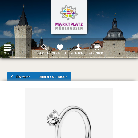
MENÜ
SUCHEN
MERKZETTEL
MEIN KONTO
WARENKORB
Übersicht
UHREN + SCHMUCK