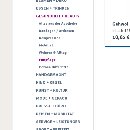
BLUMEN + DEKO
ESSEN + TRINKEN
GESUNDHEIT + BEAUTY
Gehwol F
Alles aus der Apotheke
Creme
Inhalt: 12
Bandagen / Orthesen
10,65 €
Kompression
Sanitätshaus...
Same
Mobiliät
Wohnen & Alltag
Fußpflege
Corona Hilfsmittel
HANDGEMACHT
KIND + KEGEL
KUNST + KULTUR
MODE + GEPÄCK
PRESSE + BÜRO
REISEN + MOBILITÄT
SERVICE + LEISTUNGEN
SPORT + FREIZEIT