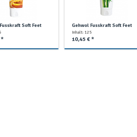
usskraft Soft Feet
Gehwol Fusskraft Soft Feet
Peeling
5
Inhalt: 125
 *
10,45 € *
 Day
Vorort
Sanitätshaus...
Same Day
Vorort