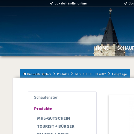
Lokale Händler online
Bo
HOME
SCHAUF
Online Marktplatz
Produkte
GESUNDHEIT + BEAUTY
Fußpflege
Schaufenster
Produkte
MHL-GUTSCHEIN
TOURIST + BÜRGER